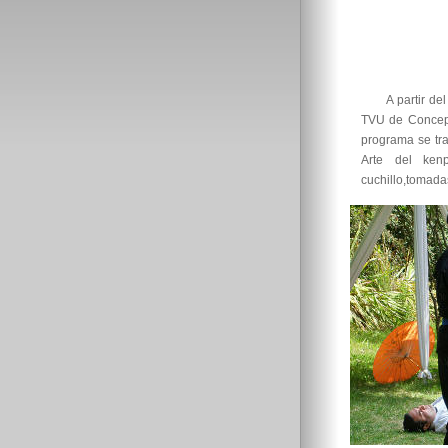
A partir d
TVU de Concepci
programa se tra
Arte del ken
cuchillo,tomada