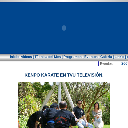
Inicio
|
videos
|
Técnica del Mes
|
Programas
|
Eventos
|
Galería
|
Link's
|
200
Eventos:
.
KENPO KARATE EN TVU TELEVISIÓN.