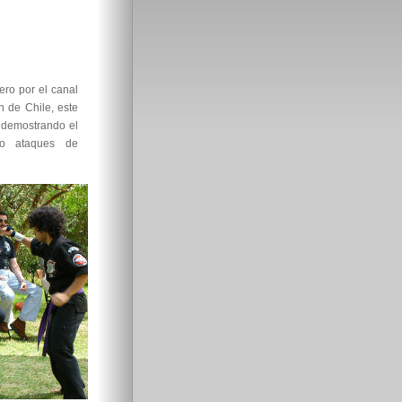
ero por el canal
n de Chile, este
a demostrando el
do ataques de