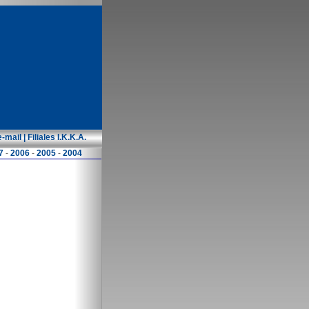
e-mail
|
Filiales I.K.K.A.
7
-
2006
-
2005
-
2004