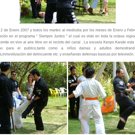
el 2 de Enero 2007 y todos los martes al mediodia por los meses de Enero y Febr
ón en el programa " Siempre Juntos " el cual es visto en toda la octava regio
smite en vivo al aire libre en el recinto del canal . La escuela Kenpo Karate est
po para el publico,tanto como a niños damas y adultos demostran
s,inmovilización del delincuente etc. y enseñando defensas basicas por televisión.