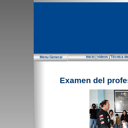
Inicio
|
videos
|
Técnica d
Menu General
.
Examen del profe